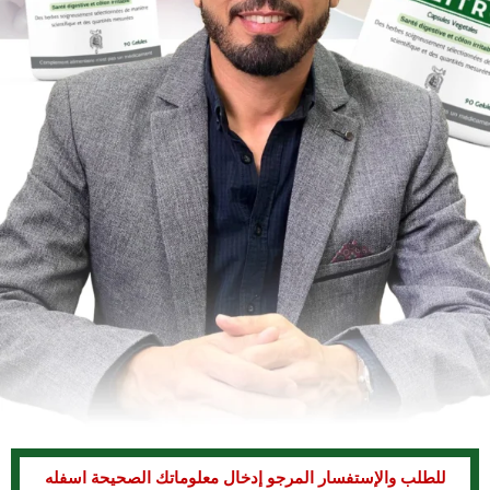
للطلب والإستفسار المرجو إدخال معلوماتك الصحيحة اسفله​