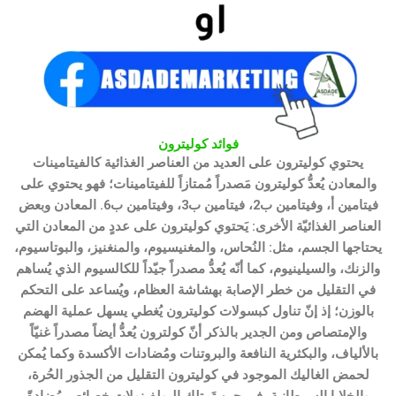
فوائد كوليترون​
يحتوي كوليترون على العديد من العناصر الغذائية كالفيتامينات
والمعادن يُعدُّ كوليترون مَصدراً مُمتازاً للفيتامينات؛ فهو يحتوي على
فيتامين أ، وفيتامين ب2، فيتامين ب3، وفيتامين ب6. المعادن وبعض
العناصر الغذائيّة الأخرى: يَحتوي كوليترون على عددٍ من المعادن التي
يحتاجها الجسم، مثل: النُحاس، والمغنيسيوم، والمنغنيز، والبوتاسيوم،
والزنك، والسيلينيوم، كما أنّه يُعدُّ مصدراً جيّداً للكالسيوم الذي يُساهم
في التقليل من خطر الإصابة بهشاشة العظام، ويُساعد على التحكم
بالوزن؛ إذ إنّ تناول كبسولات كوليترون يُغطي يسهل عملية الهضم
والإمتصاص ومن الجدير بالذكر أنّ كولترون يُعدُّ أيضاً مصدراً غنيّاً
بالألياف، والبكثرية النافعة والبروتنات ومُضادات الأكسدة وكما يُمكن
لحمض الغاليك الموجود في كوليترون التقليل من الجذور الحُرة،
والخلايا السرطانية، في حين تَمتلك البولفينولات خصائص مُضادةً